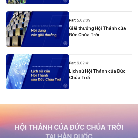
Part 5.
02:39
Giải thưởng Hội Thánh của
Đức Chúa Trời
Part 6.
02:41
Lịch sử Hội Thánh của Đức
Chúa Trời
HỘI THÁNH CỦA ĐỨC CHÚA TRỜI
TẠI HÀN QUỐC