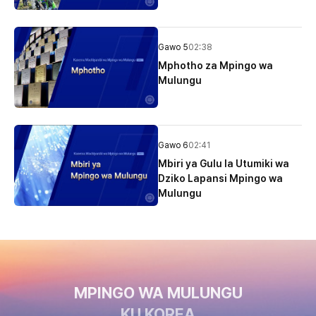
Gawo 5
02:38
Mphotho za Mpingo wa
Mulungu
Gawo 6
02:41
Mbiri ya Gulu la Utumiki wa
Dziko Lapansi Mpingo wa
Mulungu
MPINGO WA MULUNGU
KU KOREA