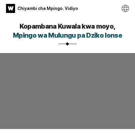
WATV
Chiyambi cha Mpingo. Vidiyo
Chiyambi
Kopambana Kuwala kwa moyo,
cha
Mpingo wa Mulungu pa Dziko lonse
Mpingo.
Vidiyo