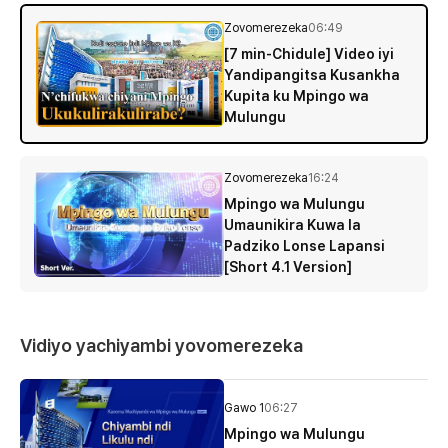
Zovomerezeka
06:49
[7 min-Chidule] Video iyi
Yandipangitsa Kusankha
Kupita ku Mpingo wa
Mulungu
Zovomerezeka
16:24
Mpingo wa Mulungu
Umaunikira Kuwa la
Padziko Lonse Lapansi
[Short 4.1 Version]
Vidiyo yachiyambi yovomerezeka
Gawo 1
06:27
Mpingo wa Mulungu