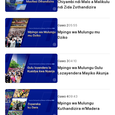
Chiyambi ndi Malo a Malikulu
ndi Zida Zothandizira
Gawo 2
05:55
Mpingo wa Mulungu mu
Dziko
Gawo 3
04:10
Mpingo wa Mulungu Gulu
Lozayendera Mayiko Akunja
Gawo 4
09:43
Mpingo wa Mulungu
Kuthandizira m’Madera