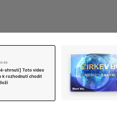
06:49
é-shrnutí] Toto video
 k rozhodnutí chodit
Boží