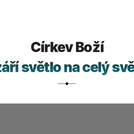
Představení
Církev Boží
církve
na
září světlo na celý svě
videu