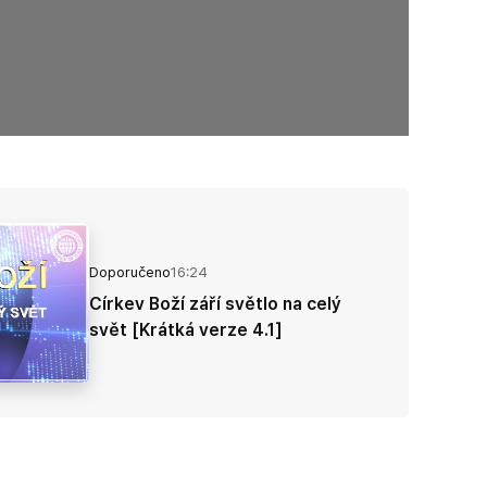
Doporučeno
16:24
Církev Boží září světlo na celý
svět [Krátká verze 4.1]