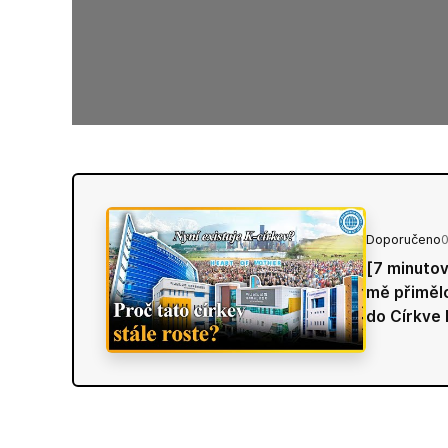
Doporučeno
[7 minutov
mě přimělo
do Církve 