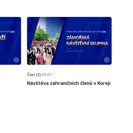
Část {č}.
05:57
Návštěva zahraničních členů v Koreji