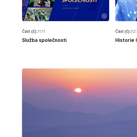
Část {č}.
11:11
Část {č}.
02
Služba společnosti
Historie 