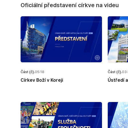
Oficiální představení církve na videu
Část {č}.
05:18
Část {č}.
03:
Církev Boží v Koreji
Ústředí a