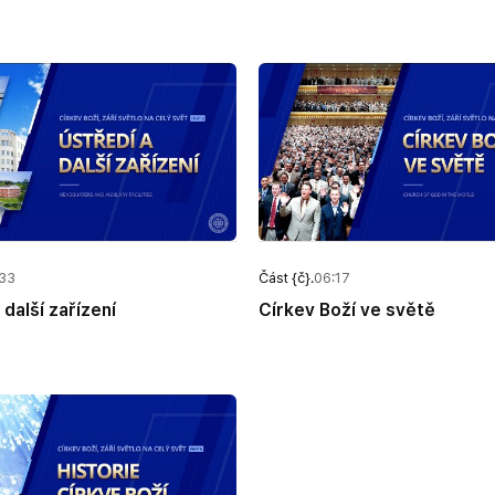
33
Část {č}.
06:17
 další zařízení
Církev Boží ve světě